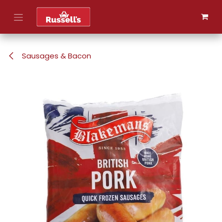
Skip to Content
Sausages & Bacon