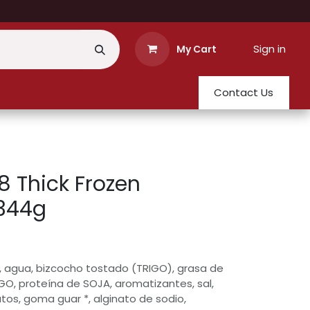
Sign in
My Cart
Contact Us
 Thick Frozen
344g
, agua, bizcocho tostado (TRIGO), grasa de
GO, proteína de SOJA, aromatizantes, sal,
atos, goma guar *, alginato de sodio,