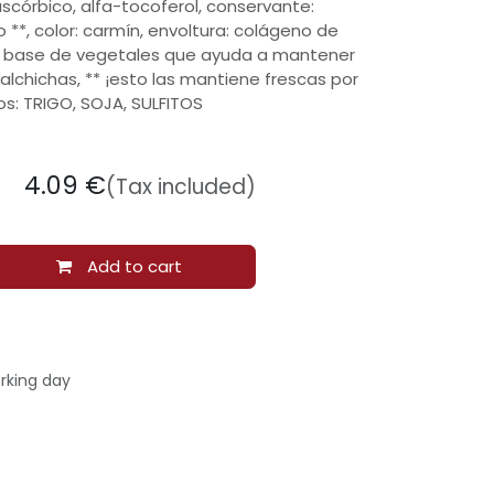
ascórbico, alfa-tocoferol, conservante:
 **, color: carmín, envoltura: colágeno de
e a base de vegetales que ayuda a mantener
alchichas, ** ¡esto las mantiene frescas por
s: TRIGO, SOJA, SULFITOS
4.09
€
(Tax included)
Add to cart
rking day