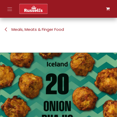
Skip to Content
Meals, Meats & Finger Food