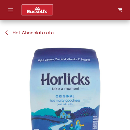
Skip to Content
Hot Chocolate etc