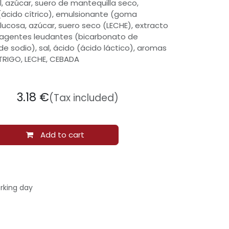
l, azúcar, suero de mantequilla seco,
(ácido cítrico), emulsionante (goma
glucosa, azúcar, suero seco (LECHE), extracto
agentes leudantes (bicarbonato de
e sodio), sal, ácido (ácido láctico), aromas
 TRIGO, LECHE, CEBADA
3.18
€
(Tax included)
Add to cart
rking day