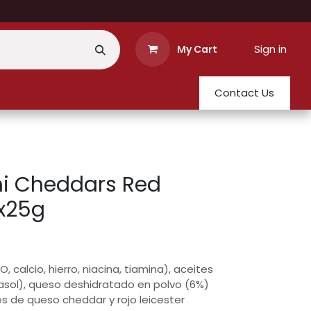
Sign in
My Cart
Contact Us
ni Cheddars Red
6x25g
, calcio, hierro, niacina, tiamina), aceites
asol), queso deshidratado en polvo (6%)
s de queso cheddar y rojo leicester