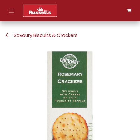
Skip to Content
Savoury Biscuits & Crackers