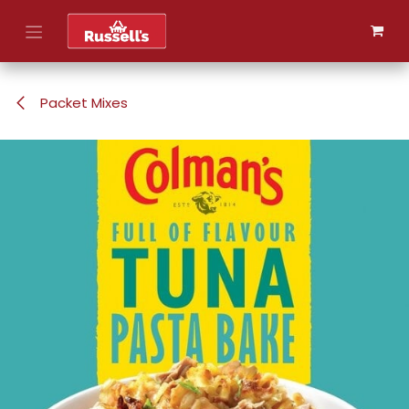
Skip to Content
Packet Mixes