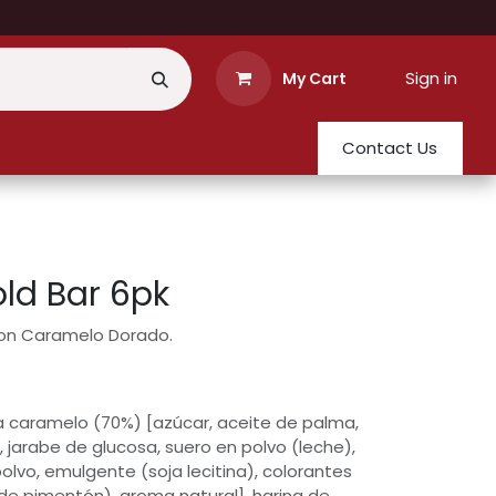
Sign in
My Cart
Contact Us
old Bar 6pk
con Caramelo Dorado.
a caramelo (70%) [azúcar, aceite de palma,
, jarabe de glucosa, suero en polvo (leche),
lvo, emulgente (soja lecitina), colorantes
de pimentón), aroma natural], harina de