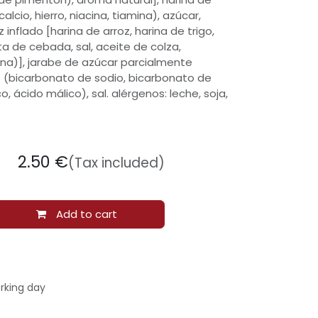
calcio, hierro, niacina, tiamina), azúcar,
 inflado [harina de arroz, harina de trigo,
ta de cebada, sal, aceite de colza,
ina)], jarabe de azúcar parcialmente
es (bicarbonato de sodio, bicarbonato de
o, ácido málico), sal. alérgenos: leche, soja,
2.50
€
(Tax included)
Add to cart
rking day