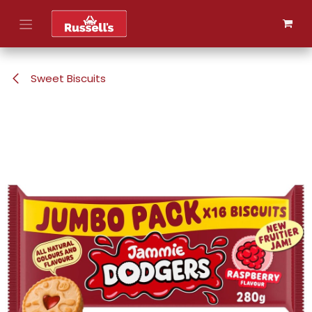
Skip to Content
Sweet Biscuits