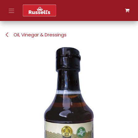
Skip to Content
Oil, Vinegar & Dressings