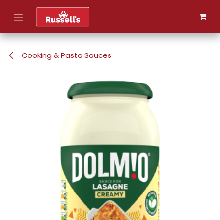
Skip to Content
Cooking & Pasta Sauces