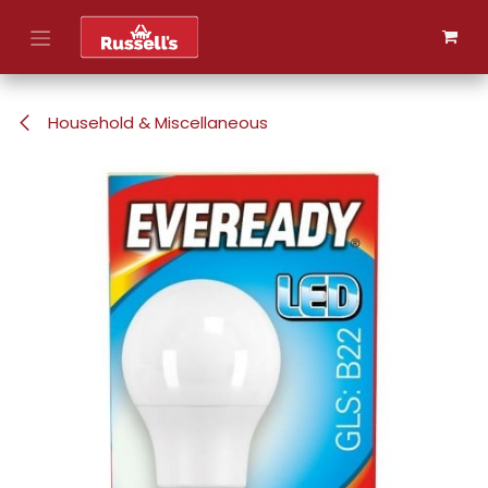
Skip to Content
Household & Miscellaneous