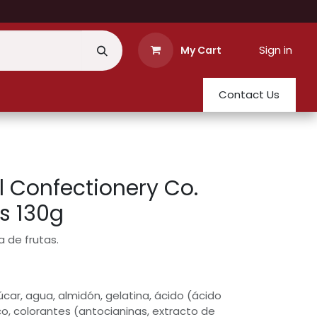
Sign in
My Cart
Contact Us
l Confectionery Co.
es 130g
a de frutas.
car, agua, almidón, gelatina, ácido (ácido
co, colorantes (antocianinas, extracto de