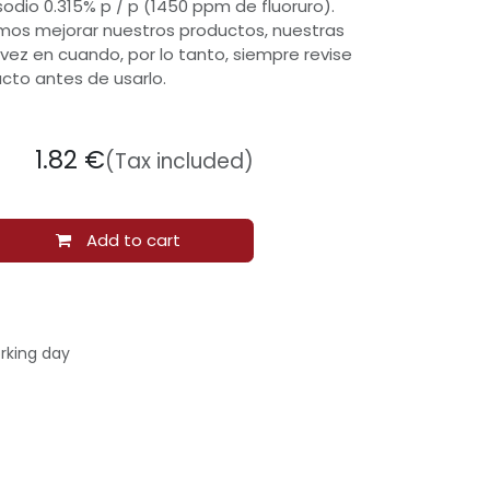
sodio 0.315% p / p (1450 ppm de fluoruro).
os mejorar nuestros productos, nuestras
ez en cuando, por lo tanto, siempre revise
cto antes de usarlo.
1.82
€
(Tax included)
Add to cart
rking day