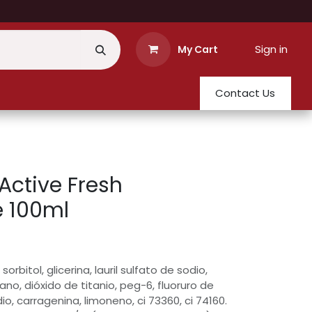
Sign in
My Cart
Contact Us
Active Fresh
e 100ml
sorbitol, glicerina, lauril sulfato de sodio,
o, dióxido de titanio, peg-6, fluoruro de
io, carragenina, limoneno, ci 73360, ci 74160.