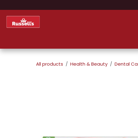
Skip to Content
Home
Shop
About Us
All products
Health & Beauty
Dental Ca