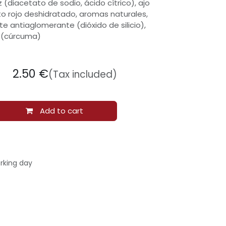
(diacetato de sodio, ácido cítrico), ajo
o rojo deshidratado, aromas naturales,
e antiaglomerante (dióxido de silicio),
 (cúrcuma)
2.50
€
(Tax included)
Add to cart
rking day