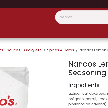
s - Sauces - Gravy etc
Spices & Herbs
Nandos Lemon P
Nandos Lem
Seasoning
Ingredients
azúcar, sal, dextrosa,
orégano, perejil), me
pimienta de cayena), 