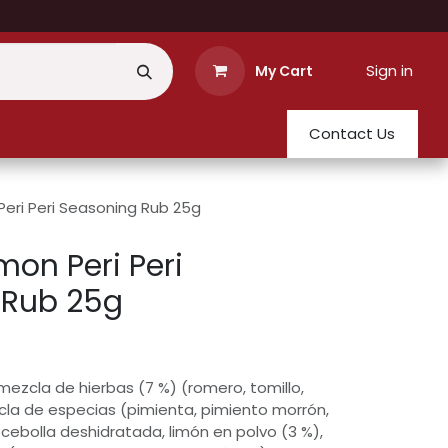
Sign in
My Cart
Contact Us
eri Peri Seasoning Rub 25g
on Peri Peri
 Rub 25g
 mezcla de hierbas (7 %) (romero, tomillo,
zcla de especias (pimienta, pimiento morrón,
cebolla deshidratada, limón en polvo (3 %),