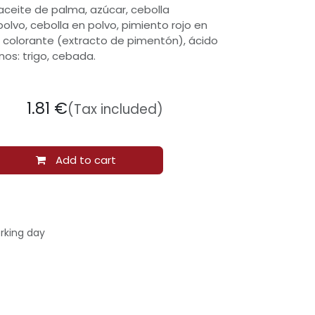
ceite de palma, azúcar, cebolla
olvo, cebolla en polvo, pimiento rojo en
al, colorante (extracto de pimentón), ácido
enos: trigo, cebada.
1.81
€
(Tax included)
Add to cart
rking day