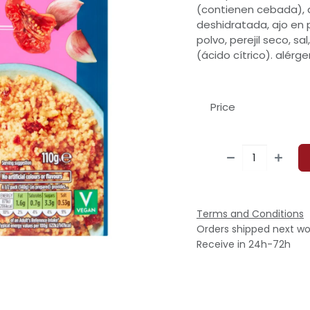
(contienen cebada), a
deshidratada, ajo en p
polvo, perejil seco, s
(ácido cítrico). alérg
Price
Terms and Conditions
Orders shipped next wo
Receive in 24h-72h