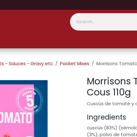
s - Sauces - Gravy etc
Packet Mixes
Morrisons Tomato
Morrisons 
Cous 110g
Cuscús de tomate y a
Ingredients
cuscús (83%) (sémola
(3%), polvo de tomat