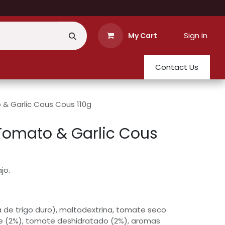
Sign in
My Cart
Contact Us
 & Garlic Cous Cous 110g
Tomato & Garlic Cous
jo.
 de trigo duro), maltodextrina, tomate seco
e (2%), tomate deshidratado (2%), aromas