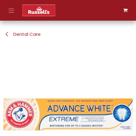
Skip to Content
Dental Care