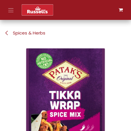
Skip to Content
Spices & Herbs