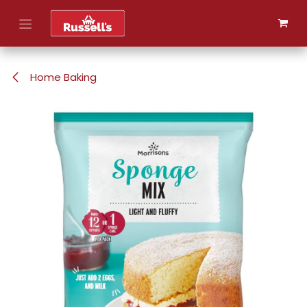
Skip to Content
Home Baking