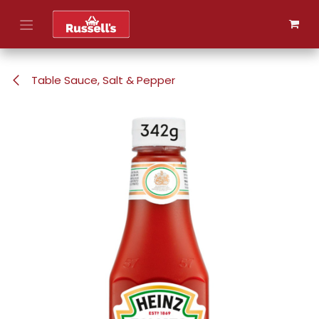
Skip to Content
Table Sauce, Salt & Pepper