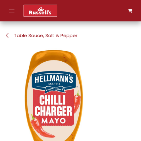
Skip to Content
Table Sauce, Salt & Pepper