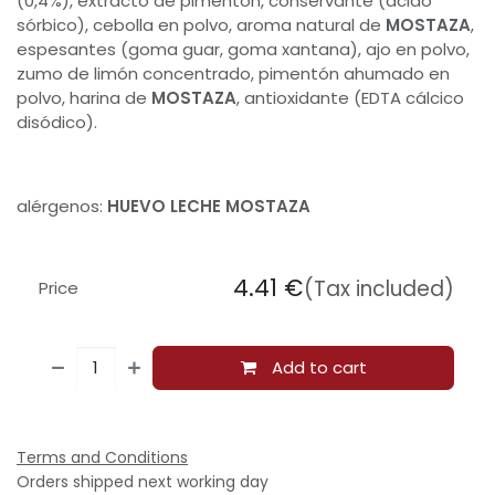
(0,4%), extracto de pimentón, conservante (ácido
sórbico), cebolla en polvo, aroma natural de
MOSTAZA
,
espesantes (goma guar, goma xantana), ajo en polvo,
zumo de limón concentrado, pimentón ahumado en
polvo, harina de
MOSTAZA
, antioxidante (EDTA cálcico
disódico).
alérgenos:
HUEVO LECHE MOSTAZA
4.41
€
(Tax included)
Price
Add to cart
Terms and Conditions
Orders shipped next working day