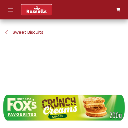
Skip to Content
Sweet Biscuits