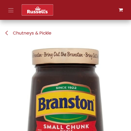
Skip to Content
Chutneys & Pickle